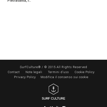
Pietrasanta,
il
..
SurfCulture® / © 2015 All Rights Reserved
Contact
Note legali
Termini d’uso
Cookie Policy
Privacy Policy
Modifica il consenso sui cookie