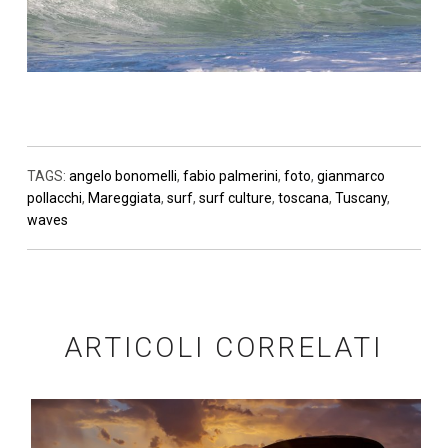
TAGS:
angelo bonomelli
,
fabio palmerini
,
foto
,
gianmarco
pollacchi
,
Mareggiata
,
surf
,
surf culture
,
toscana
,
Tuscany
,
waves
ARTICOLI CORRELATI