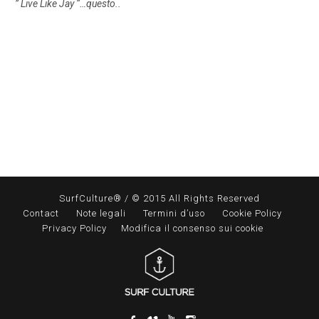
” Live Like Jay “…questo..
SurfCulture® / © 2015 All Rights Reserved
Contact
Note legali
Termini d’uso
Cookie Policy
Privacy Policy
Modifica il consenso sui cookie