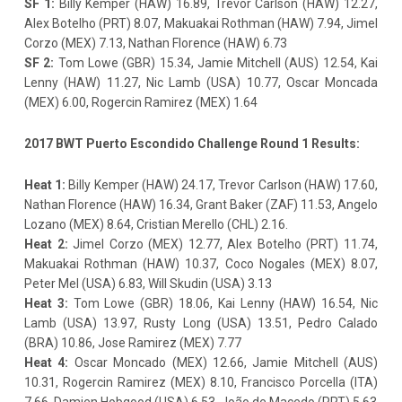
SF 1:
Billy Kemper (HAW) 16.89, Trevor Carlson (HAW) 12.27,
Alex Botelho (PRT) 8.07, Makuakai Rothman (HAW) 7.94, Jimel
Corzo (MEX) 7.13, Nathan Florence (HAW) 6.73
SF 2:
Tom Lowe (GBR) 15.34, Jamie Mitchell (AUS) 12.54, Kai
Lenny (HAW) 11.27, Nic Lamb (USA) 10.77, Oscar Moncada
(MEX) 6.00, Rogercin Ramirez (MEX) 1.64
2017 BWT Puerto Escondido Challenge Round 1 Results:
Heat
1:
Billy Kemper (HAW) 24.17, Trevor Carlson (HAW) 17.60,
Nathan Florence (HAW) 16.34, Grant Baker (ZAF) 11.53, Angelo
Lozano (MEX) 8.64, Cristian Merello (CHL) 2.16.
Heat 2:
Jimel Corzo (MEX) 12.77, Alex Botelho (PRT) 11.74,
Makuakai Rothman (HAW) 10.37, Coco Nogales (MEX) 8.07,
Peter Mel (USA) 6.83, Will Skudin (USA) 3.13
Heat 3:
Tom Lowe (GBR) 18.06, Kai Lenny (HAW) 16.54, Nic
Lamb (USA) 13.97, Rusty Long (USA) 13.51, Pedro Calado
(BRA) 10.86, Jose Ramirez (MEX) 7.77
Heat 4:
Oscar Moncado (MEX) 12.66, Jamie Mitchell (AUS)
10.31, Rogercin Ramirez (MEX) 8.10, Francisco Porcella (ITA)
7.66, Damien Hobgood (USA) 6.53, João de Macedo (PRT) 5.63