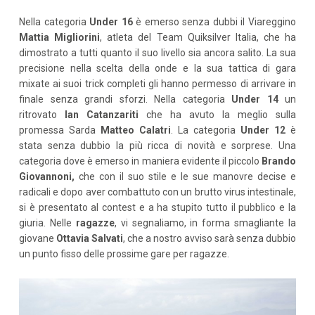
Nella categoria
Under 16
è emerso senza dubbi il Viareggino
Mattia Migliorini
, atleta del Team Quiksilver Italia, che ha
dimostrato a tutti quanto il suo livello sia ancora salito. La sua
precisione nella scelta della onde e la sua tattica di gara
mixate ai suoi trick completi gli hanno permesso di arrivare in
finale senza grandi sforzi. Nella categoria
Under 14
un
ritrovato
Ian Catanzariti
che ha avuto la meglio sulla
promessa Sarda
Matteo Calatri
. La categoria
Under 12
è
stata senza dubbio la più ricca di novità e sorprese. Una
categoria dove è emerso in maniera evidente il piccolo
Brando
Giovannoni,
che con il suo stile e le sue manovre decise e
radicali e dopo aver combattuto con un brutto virus intestinale,
si è presentato al contest e a ha stupito tutto il pubblico e la
giuria. Nelle
ragazze
, vi segnaliamo, in forma smagliante la
giovane
Ottavia Salvati
, che a nostro avviso sarà senza dubbio
un punto fisso delle prossime gare per ragazze.