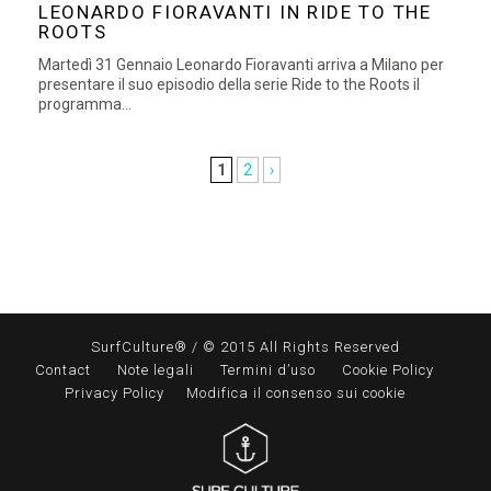
LEONARDO FIORAVANTI IN RIDE TO THE
ROOTS
Martedì 31 Gennaio Leonardo Fioravanti arriva a Milano per
presentare il suo episodio della serie Ride to the Roots il
programma...
1
2
›
SurfCulture® / © 2015 All Rights Reserved
Contact
Note legali
Termini d’uso
Cookie Policy
Privacy Policy
Modifica il consenso sui cookie