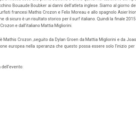
hino Bouaude Boubker ai danni dell’atleta inglese. Siamo al giorno dell
rfisti francesi Mathis Crozon e Felix Moreau e allo spagnolo Asier Irio
e di sicuro è un risultato storico per il surf italiano. Quindi la finale 
ozon e dall’italiano Mattia Migliorini.
re è Mathis Crozon ,seguito da Dylan Groen da Mattia Migliorini e da Jo
zione europea nella speranza che questo possa essere solo l’inizio per un 
 dell’evento: