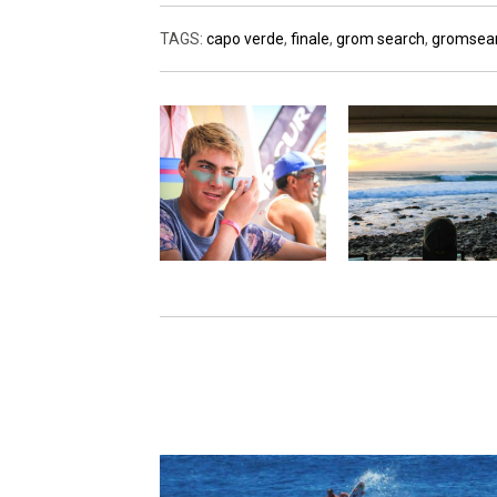
TAGS:
capo verde
,
finale
,
grom search
,
gromsea