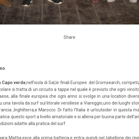
Share
ano
.
 a
Capo verde
,nell’isola di Sal,le finali Europee del Gromsearch, competiz
olare si tratta di un circuito a tappe nel quale è previsto che ogni vincito
paese, alla finale europea che ogni anno si svolge in una location dive
una tavola da surf sul litorale versiliese a Viareggio,uno dei luoghi storic
ncia ,Inghilterra,e Marocco. Di fatto l’Italia è un’outsider in questa 
ratica questo sport a livello amatoriale e si allena per buona parte dell
izioni adatte alla pratica del surf.
ra Mattia esce alla prima batteria e entra quindi nel tabellone dei rip