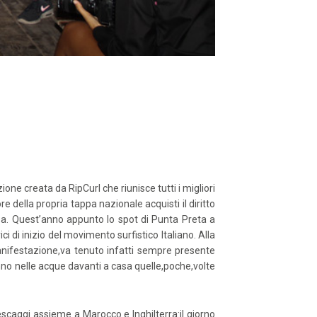
ione creata da RipCurl che riunisce tutti i migliori
re della propria tappa nazionale acquisti il diritto
rsa. Quest’anno appunto lo spot di Punta Preta a
i di inizio del movimento surfistico Italiano. Alla
manifestazione,va tenuto infatti sempre presente
’anno nelle acque davanti a casa quelle,poche,volte
escaggi assieme a Marocco e Inghilterra:il giorno