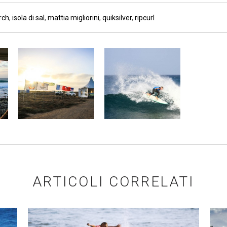
rch
,
isola di sal
,
mattia migliorini
,
quiksilver
,
ripcurl
ARTICOLI CORRELATI