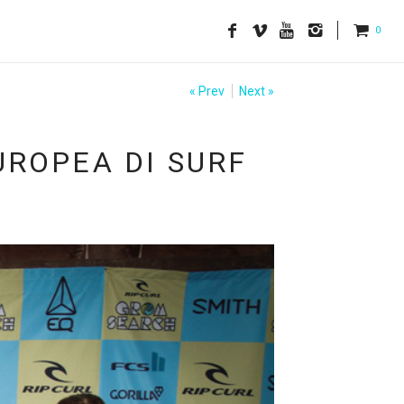
0
« Prev
Next »
UROPEA DI SURF