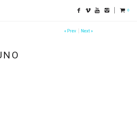
0
« Prev
Next »
 UNO