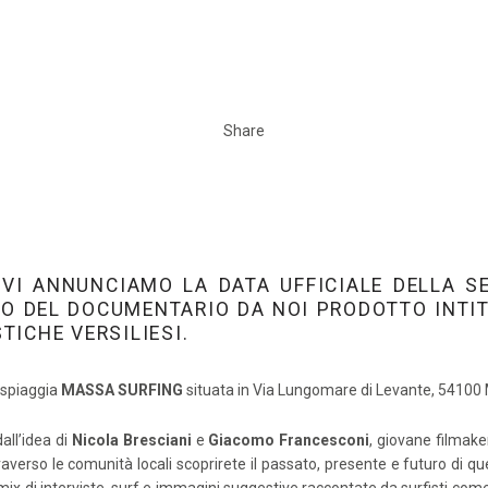
Share
VI ANNUNCIAMO LA DATA UFFICIALE DELLA S
DIO DEL DOCUMENTARIO DA NOI PRODOTTO INT
ICHE VERSILIESI.
 spiaggia
MASSA SURFING
situata in Via Lungomare di Levante, 54100 M
all’idea di
Nicola Bresciani
e
Giacomo Francesconi
, giovane filmaker
ttraverso le comunità locali scoprirete il passato, presente e futuro di q