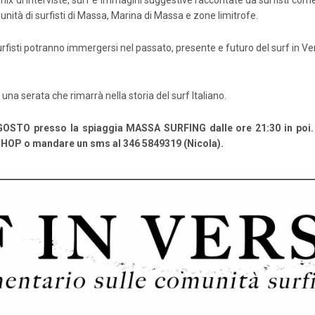
ix di interviste, surf e immagini suggestive raccontate da surfisti com
unità di surfisti di Massa, Marina di Massa e zone limitrofe.
surfisti potranno immergersi nel passato, presente e futuro del surf in Vers
una serata che rimarrà nella storia del surf Italiano.
OSTO presso la spiaggia MASSA SURFING dalle ore 21:30 in poi. 
 SHOP o mandare un sms al 346 5849319 (Nicola).