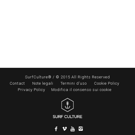
SurfCulture® / © 2015 All Rights Reserved
Contact
Note legali
Termini d’uso
Cookie Policy
Privacy Policy
Modifica il consenso sui cookie