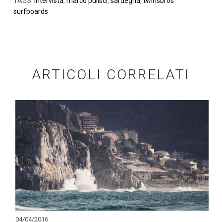
TAGS:
intervista
,
marco pulisci
,
sardegna
,
twinsbros
surfboards
ARTICOLI CORRELATI
04/04/2016