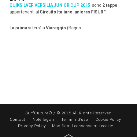
QUIKSILVER VERSILIA JUNIOR CUP 2015
sono
2 tappe
appartenenti al
Circuito Italiano juniores FISURF
.
La prima
si terrà a
Viareggio
(Bagno..
SurfCulture® / © 2015 All Rights Reserved
Contact
Note legali
Termini d’uso
Cookie Policy
Privacy Policy
Modifica il consenso sui cookie