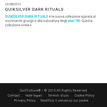
22/08/2015
QUIKSILVER DARK RITUALS
QUIKSILVER DARK RITUALS
è la nuova collezione ispirata al
movimento grunge e alla subcultura degli
anni ’90
. Questa
collezione rivela il..
SurfCulture® / © 2015 All Rights Reserved
Contact
Note legali
Termini d’uso
Cookie Policy
Privacy Policy
Modifica il consenso sui cookie