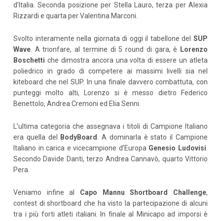
d’Italia. Seconda posizione per Stella Lauro, terza per Alexia
Rizzardi e quarta per Valentina Marconi.
Svolto interamente nella giornata di oggi il tabellone del
SUP
Wave
. A trionfare, al termine di 5 round di gara, è
Lorenzo
Boschetti
che dimostra ancora una volta di essere un atleta
poliedrico in grado di competere ai massimi livelli sia nel
kiteboard che nel SUP. In una finale davvero combattuta, con
punteggi molto alti, Lorenzo si è messo dietro Federico
Benettolo, Andrea Cremoni ed Elia Senni.
L’ultima categoria che assegnava i titoli di Campione Italiano
era quella del
BodyBoard
. A dominarla è stato il Campione
Italiano in carica e vicecampione d’Europa
Genesio Ludovisi
.
Secondo Davide Danti, terzo Andrea Cannavò, quarto Vittorio
Pera.
Veniamo infine al
Capo Mannu Shortboard Challenge
,
contest di shortboard che ha visto la partecipazione di alcuni
tra i più forti atleti italiani. In finale al Minicapo ad imporsi è