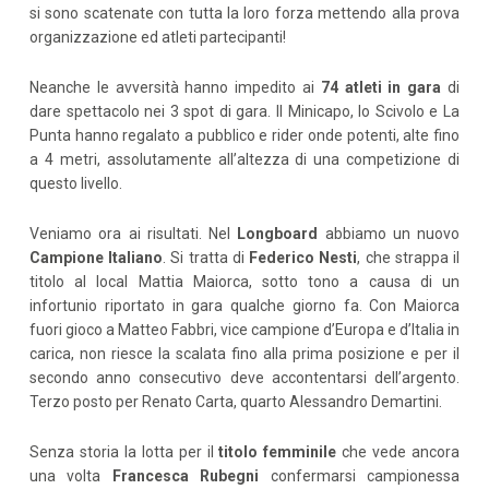
si sono scatenate con tutta la loro forza mettendo alla prova
organizzazione ed atleti partecipanti!
Neanche le avversità hanno impedito ai
74 atleti in gara
di
dare spettacolo nei 3 spot di gara. Il Minicapo, lo Scivolo e La
Punta hanno regalato a pubblico e rider onde potenti, alte fino
a 4 metri, assolutamente all’altezza di una competizione di
questo livello.
Veniamo ora ai risultati. Nel
Longboard
abbiamo un nuovo
Campione Italiano
. Si tratta di
Federico Nesti
, che strappa il
titolo al local Mattia Maiorca, sotto tono a causa di un
infortunio riportato in gara qualche giorno fa. Con Maiorca
fuori gioco a Matteo Fabbri, vice campione d’Europa e d’Italia in
carica, non riesce la scalata fino alla prima posizione e per il
secondo anno consecutivo deve accontentarsi dell’argento.
Terzo posto per Renato Carta, quarto Alessandro Demartini.
Senza storia la lotta per il
titolo femminile
che vede ancora
una volta
Francesca Rubegni
confermarsi campionessa