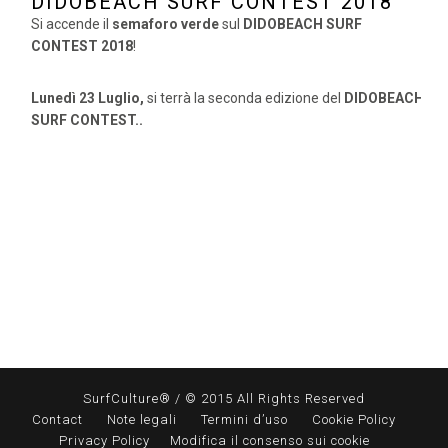
DIDOBEACH SURF CONTEST 2018
Si accende il
semaforo verde
sul
DIDOBEACH SURF
CONTEST 2018
!
Lunedì 23 Luglio,
si terrà la seconda edizione del
DIDOBEACH
SURF CONTEST..
SurfCulture® / © 2015 All Rights Reserved
Contact
Note legali
Termini d’uso
Cookie Policy
Privacy Policy
Modifica il consenso sui cookie