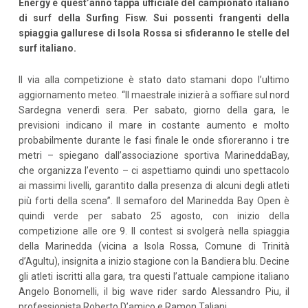
Energy e quest’anno tappa ufficiale del campionato italiano
di surf della Surfing Fisw. Sui possenti frangenti della
spiaggia gallurese di Isola Rossa si sfideranno le stelle del
surf italiano.
Il via alla competizione è stato dato stamani dopo l’ultimo
aggiornamento meteo. “Il maestrale inizierà a soffiare sul nord
Sardegna venerdì sera. Per sabato, giorno della gara, le
previsioni indicano il mare in costante aumento e molto
probabilmente durante le fasi finale le onde sfioreranno i tre
metri – spiegano dall’associazione sportiva MarineddaBay,
che organizza l’evento – ci aspettiamo quindi uno spettacolo
ai massimi livelli, garantito dalla presenza di alcuni degli atleti
più forti della scena”. Il semaforo del Marinedda Bay Open è
quindi verde per sabato 25 agosto, con inizio della
competizione alle ore 9. Il contest si svolgerà nella spiaggia
della Marinedda (vicina a Isola Rossa, Comune di Trinità
d’Agultu), insignita a inizio stagione con la Bandiera blu. Decine
gli atleti iscritti alla gara, tra questi l’attuale campione italiano
Angelo Bonomelli, il big wave rider sardo Alessandro Piu, il
professionista Roberto D’amico e Ramon Taliani.