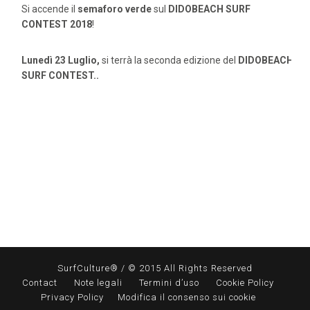
Si accende il
semaforo verde
sul
DIDOBEACH SURF
CONTEST 2018
!
Lunedì 23 Luglio,
si terrà la seconda edizione del
DIDOBEACH
SURF CONTEST..
SurfCulture® / © 2015 All Rights Reserved
Contact
Note legali
Termini d’uso
Cookie Policy
Privacy Policy
Modifica il consenso sui cookie