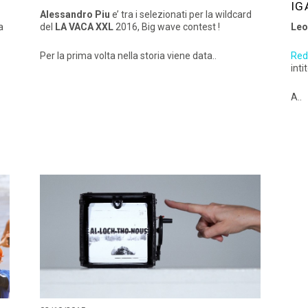
IG
Alessandro Piu
e’ tra i selezionati per la wildcard
a
del
LA VACA XXL
2016, Big wave contest !
Leo
Per la prima volta nella storia viene data..
Red
inti
A..