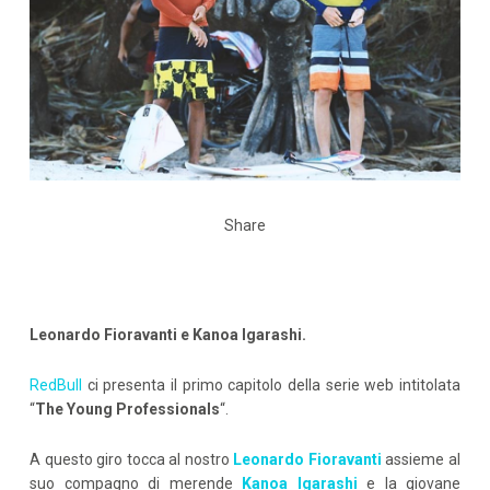
Share
Leonardo Fioravanti e Kanoa Igarashi.
RedBull
ci presenta il primo capitolo della serie web intitolata
“
The
Young
Professionals
“.
A questo giro tocca al nostro
Leonardo
Fioravanti
assieme al
suo compagno di merende
Kanoa
Igarashi
e la giovane