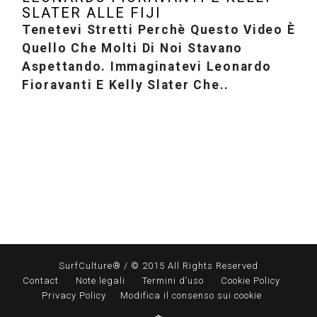
SLATER ALLE FIJI
Tenetevi Stretti Perchè Questo Video È
Quello Che Molti Di Noi Stavano
Aspettando. Immaginatevi Leonardo
Fioravanti E Kelly Slater Che..
SurfCulture® / © 2015 All Rights Reserved
Contact
Note legali
Termini d’uso
Cookie Policy
Privacy Policy
Modifica il consenso sui cookie