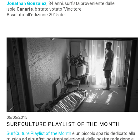
Jonathan Gonzalez
, 34 anni, surfista proveniente dalle
isole
Canarie
, è stato votato ‘Vincitore
Assoluto’ all’edizione 2015 del
06/05/2015
SURFCULTURE PLAYLIST OF THE MONTH
SurfCulture Playlist of the Month
è un piccolo spazio dedicato alla
musica ed ai surfisti nostrani selezionati dalla nostra redazione e..