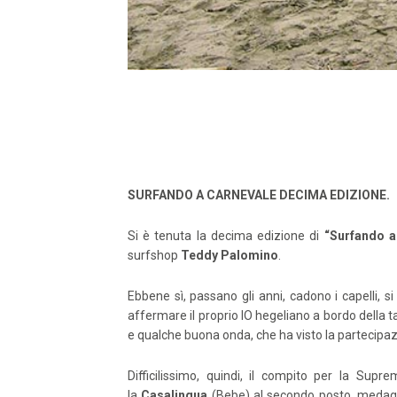
SURFANDO A CARNEVALE DECIMA EDIZIONE.
Si è tenuta la decima edizione di
“Surfando a
surfshop
Teddy Palomino
.
Ebbene sì, passano gli anni, cadono i capelli, si
affermare il proprio IO hegeliano a bordo della ta
e qualche buona onda, che ha visto la partecipazio
Difficilissimo, quindi, il compito per la Sup
la
Casalingua
(Bebe) al secondo posto, medag