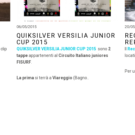
06/05/2015
20/05
QUIKSILVER VERSILIA JUNIOR
RE
CUP 2015
RE
clip
QUIKSILVER VERSILIA JUNIOR CUP 2015
sono
2
Il
Rec
tappe
appartenenti al
Circuito Italiano juniores
locat
FISURF
.
Per u
La prima
si terrà a
Viareggio
(Bagno..