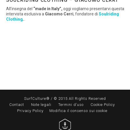
SOULRIDING CLOTHING – GIACOMO CERRI
All’insegna del
“made in Italy”,
oggi vogliamo presentarvi questa
intervista esclusiva a
Giacomo Cerri
, fondatore di
Soulriding
Clothing
,..
SurfCulture® / © 2015 All Rights Reserved
Contact
Note legali
Termini d’uso
Cookie Policy
Privacy Policy
Modifica il consenso sui cookie