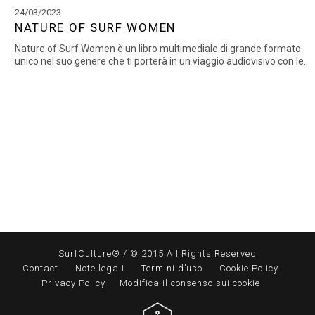
24/03/2023
NATURE OF SURF WOMEN
Nature of Surf Women è un libro multimediale di grande formato
unico nel suo genere che ti porterà in un viaggio audiovisivo con le..
SurfCulture® / © 2015 All Rights Reserved
Contact
Note legali
Termini d’uso
Cookie Policy
Privacy Policy
Modifica il consenso sui cookie