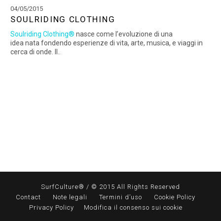
04/05/2015
SOULRIDING CLOTHING
Soulriding Clothing®
nasce come l’evoluzione di una
idea nata fondendo esperienze di vita, arte, musica, e viaggi in
cerca di onde. Il..
SurfCulture® / © 2015 All Rights Reserved
Contact
Note legali
Termini d’uso
Cookie Policy
Privacy Policy
Modifica il consenso sui cookie