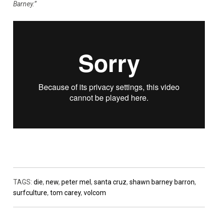
Barney.”
TAGS:
die
,
new
,
peter mel
,
santa cruz
,
shawn barney barron
,
surfculture
,
tom carey
,
volcom