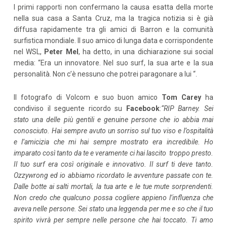
I primi rapporti non confermano la causa esatta della morte
nella sua casa a Santa Cruz, ma la tragica notizia si è già
diffusa rapidamente tra gli amici di Barron e la comunità
surfistica mondiale. Il suo amico di lunga data e corrispondente
nel WSL,
Peter Mel
, ha detto, in una dichiarazione sui social
media: “Era un innovatore. Nel suo surf, la sua arte e la sua
personalità. Non c’è nessuno che potrei paragonare a lui “.
Il fotografo di Volcom e suo buon amico
Tom Carey
ha
condiviso il seguente ricordo su
Facebook
:
“RIP Barney. Sei
stato una delle più gentili e genuine persone che io abbia mai
conosciuto. Hai sempre avuto un sorriso sul tuo viso e l’ospitalità
e l’amicizia che mi hai sempre mostrato era incredibile. Ho
imparato così tanto da te e veramente ci hai lascito troppo presto.
Il tuo surf era così originale e innovativo. Il surf ti deve tanto.
Ozzywrong ed io abbiamo ricordato le avventure passate con te.
Dalle botte ai salti mortali, la tua arte e le tue mute sorprendenti.
Non credo che qualcuno possa cogliere appieno l’influenza che
aveva nelle persone. Sei stato una leggenda per me e so che il tuo
spirito vivrà per sempre nelle persone che hai toccato. Ti amo