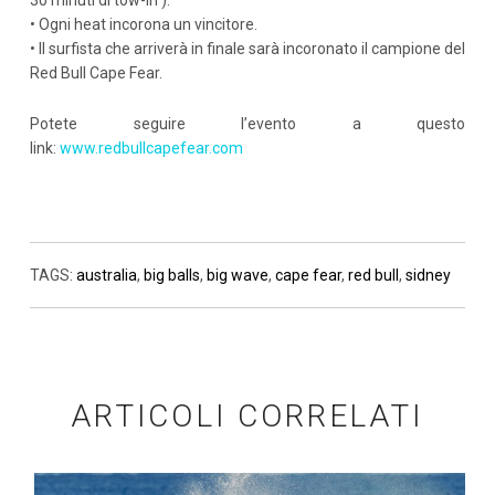
30 minuti di tow-in ).
• Ogni heat incorona un vincitore.
• Il surfista che arriverà in finale sarà incoronato il campione del
Red Bull Cape Fear.
Potete seguire l’evento a questo
link:
www.redbullcapefear.com
TAGS:
australia
,
big balls
,
big wave
,
cape fear
,
red bull
,
sidney
ARTICOLI CORRELATI