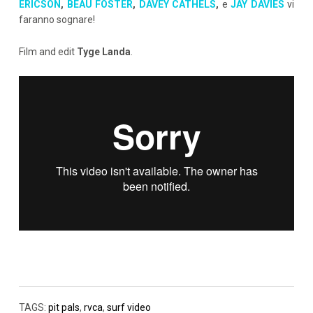
ERICSON
,
BEAU FOSTER
,
DAVEY CATHELS
,
e
JAY DAVIES
vi
faranno sognare!
Film and edit
Tyge Landa
.
TAGS:
pit pals
,
rvca
,
surf video