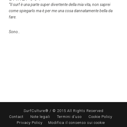
“Il surf è una parte super divertente della mia vita, non saprei
come spiegarlo ma è per me una cosa dannatamente bella da
fare.
Sono..
SurfCulture® / © 2015 All Rights Reserved
Contact
Note legali
Termini d’uso
Cookie Policy
Privacy Policy
Modifica il consenso sui cookie