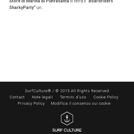
Store di Marina di Pietrasanta
si terrà il
“Boardriders
SharkyParty”
un..
SurfCulture® / © 2015 All Rights Reserved
Contact
Note legali
Termini d’uso
Cookie Policy
Privacy Policy
Modifica il consenso sui cookie