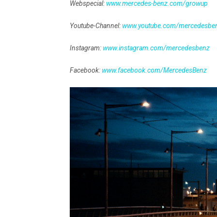
Webspecial:
www.mercedes-benz.com/growup
Youtube-Channel:
www.youtube.com/mercedesbe
Instagram:
www.instagram.com/mercedesbenz
Facebook:
www.facebook.com/MercedesBenz