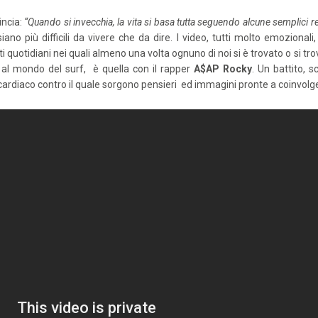
ncia:
“Quando si invecchia, la vita si basa tutta seguendo alcune semplici r
o più difficili da vivere che da dire. I video, tutti molto emozionali, 
ti quotidiani nei quali almeno una volta ognuno di noi si è trovato o si
 al mondo del surf, è quella con il rapper
A$AP Rocky
. Un battito, 
o cardiaco contro il quale sorgono pensieri ed immagini pronte a coinvol