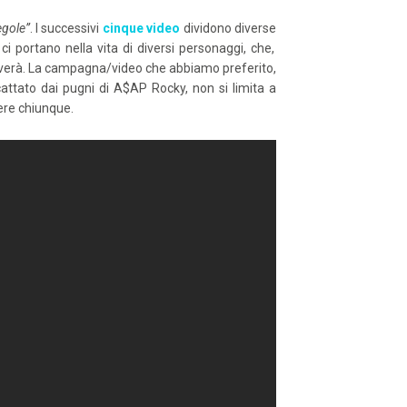
egole”
. I successivi
cinque video
dividono diverse
ci portano nella vita di diversi personaggi, che,
 troverà. La campagna/video che abbiamo preferito,
scattato dai pugni di A$AP Rocky, non si limita a
gere chiunque.