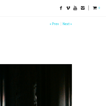
0
« Prev
Next »