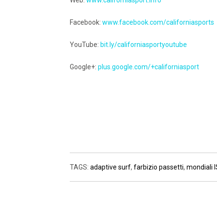
Web:
www.californiasport.info
Facebook:
www.facebook.com/californiasports
YouTube:
bit.ly/californiasportyoutube
Google+:
plus.google.com/+californiasport
TAGS:
adaptive surf
,
farbizio passetti
,
mondiali 