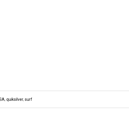
ISA
,
quiksilver
,
surf