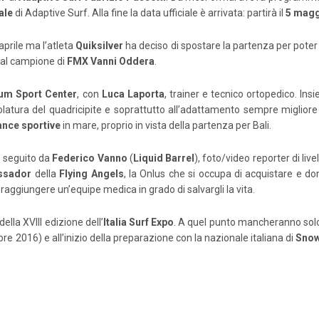
ale
di Adaptive Surf. Alla fine la data ufficiale è arrivata: partirà il
5 mag
 aprile ma l’atleta
Quiksilver
ha deciso di spostare la partenza per pote
dal campione di
FMX Vanni Oddera
.
um Sport Center
, con
Luca Laporta
, trainer e tecnico ortopedico. I
olatura del quadricipite e soprattutto all’adattamento sempre migliore del
nce sportive
in mare, proprio in vista della partenza per Bali.
à seguito da
Federico Vanno
(
Liquid Barrel
), foto/video reporter di liv
ssador
della
Flying Angels
, la Onlus che si occupa di acquistare e don
r raggiungere un’equipe medica in grado di salvargli la vita.
ella XVIII edizione dell’
Italia Surf Expo
. A quel punto mancheranno solo
 2016) e all’inizio della preparazione con la nazionale italiana di
Snow