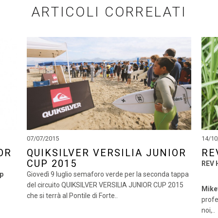
ARTICOLI CORRELATI
07/07/2015
14/10
OR
QUIKSILVER VERSILIA JUNIOR
RE
CUP 2015
REV 
up
Giovedì 9 luglio semaforo verde per la seconda tappa
del circuito QUIKSILVER VERSILIA JUNIOR CUP 2015
Mike
che si terrà al Pontile di Forte..
profes
noi,..