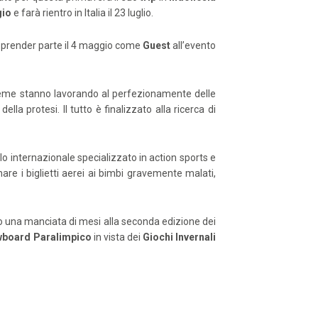
gio
e farà rientro in Italia il 23 luglio.
r prender parte il 4 maggio come
Guest
all’evento
nsieme stanno lavorando al perfezionamente delle
la protesi. Il tutto è finalizzato alla ricerca di
ello internazionale specializzato in action sports e
are i biglietti aerei ai bimbi gravemente malati,
 una manciata di mesi alla seconda edizione dei
board Paralimpico
in vista dei
Giochi Invernali