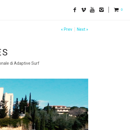
0
« Prev
Next »
ES
sionale di Adaptive Surf