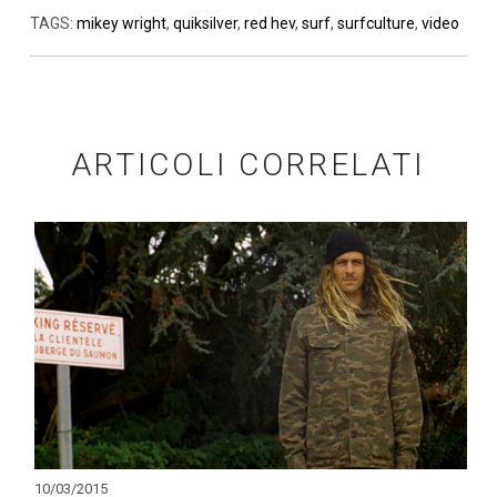
TAGS:
mikey wright
,
quiksilver
,
red hev
,
surf
,
surfculture
,
video
ARTICOLI CORRELATI
10/03/2015