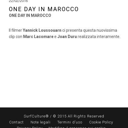
22/02/2016
ONE DAY IN MAROCCO
ONE DAY IN MAROCCO
Il filmer
Yannick Loussouarn
ci presenta questa nuovissima
clip con
Marc Lacomare
e
Joan Duru
realizzata interamente..
SurfCulture® / © 2015 All Rights Reserved
Contact
Note legali
Termini d’uso
Cookie Policy