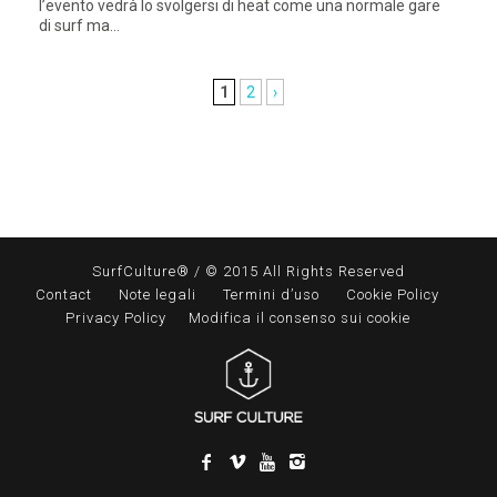
l’evento vedrà lo svolgersi di heat come una normale gare
di surf ma...
1
2
›
SurfCulture® / © 2015 All Rights Reserved
Contact
Note legali
Termini d’uso
Cookie Policy
Privacy Policy
Modifica il consenso sui cookie