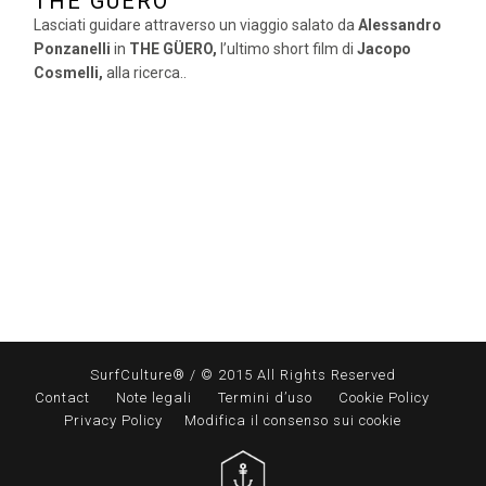
THE GÜERO
Lasciati guidare attraverso un viaggio salato da
Alessandro
Ponzanelli
in
THE GÜERO,
l’ultimo short film di
Jacopo
Cosmelli,
alla ricerca..
SurfCulture® / © 2015 All Rights Reserved
Contact
Note legali
Termini d’uso
Cookie Policy
Privacy Policy
Modifica il consenso sui cookie