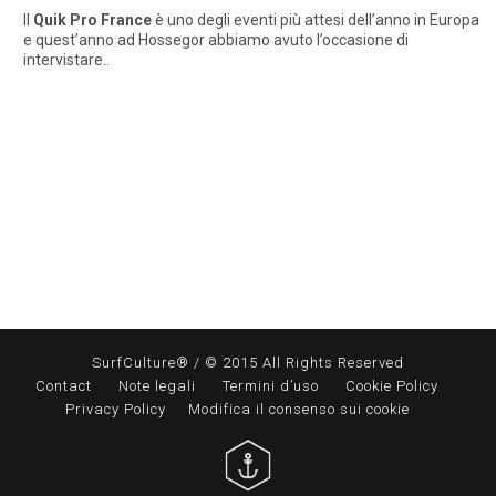
Il
Quik Pro France
è uno degli eventi più attesi dell’anno in Europa
e quest’anno ad Hossegor abbiamo avuto l’occasione di
intervistare..
SurfCulture® / © 2015 All Rights Reserved
Contact
Note legali
Termini d’uso
Cookie Policy
Privacy Policy
Modifica il consenso sui cookie