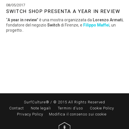
08/05/2017
SWITCH SHOP PRESENTA A YEAR IN REVIEW
“
A year in review
” è una mostra organizzata da
Lorenzo Armati
,
fondatore del negozio
Switch
di Firenze, e
Filippo Maffei
, un
progetto..
SurfCulture® / © 2015 All Rights Reserved
Contact
Note legali
Termini d’uso
Cookie Policy
Privacy Policy
Modifica il consenso sui cookie