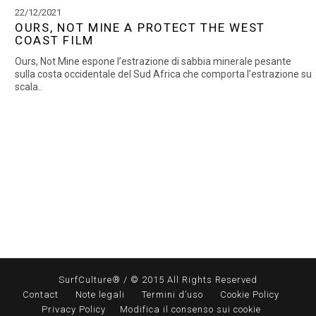
22/12/2021
OURS, NOT MINE A PROTECT THE WEST
COAST FILM
Ours, Not Mine espone l’estrazione di sabbia minerale pesante
sulla costa occidentale del Sud Africa che comporta l’estrazione su
scala..
SurfCulture® / © 2015 All Rights Reserved
Contact
Note legali
Termini d’uso
Cookie Policy
Privacy Policy
Modifica il consenso sui cookie