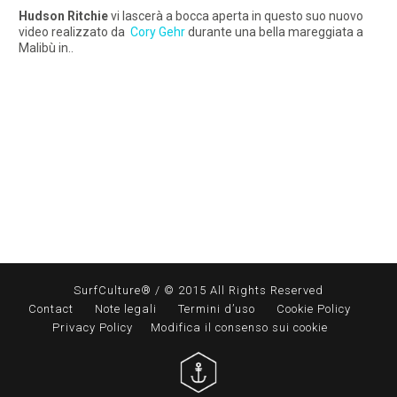
Hudson Ritchie
vi lascerà a bocca aperta in questo suo nuovo
video realizzato da
Cory Gehr
durante una bella mareggiata a
Malibù in..
SurfCulture® / © 2015 All Rights Reserved
Contact
Note legali
Termini d’uso
Cookie Policy
Privacy Policy
Modifica il consenso sui cookie