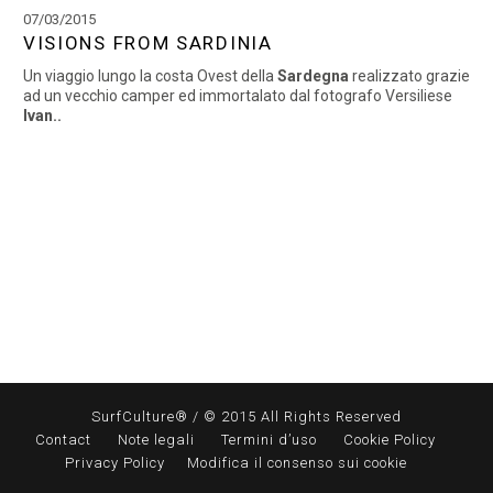
07/03/2015
VISIONS FROM SARDINIA
Un viaggio lungo la costa Ovest della
Sardegna
realizzato grazie
ad un vecchio camper ed immortalato dal fotografo Versiliese
Ivan..
SurfCulture® / © 2015 All Rights Reserved
Contact
Note legali
Termini d’uso
Cookie Policy
Privacy Policy
Modifica il consenso sui cookie