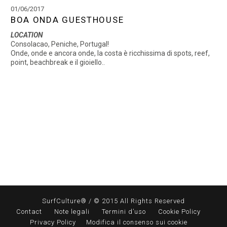
01/06/2017
BOA ONDA GUESTHOUSE
LOCATION
Consolacao, Peniche, Portugal!
Onde, onde e ancora onde, la costa è ricchissima di spots, reef,
point, beachbreak e il gioiello..
SurfCulture® / © 2015 All Rights Reserved
Contact
Note legali
Termini d’uso
Cookie Policy
Privacy Policy
Modifica il consenso sui cookie