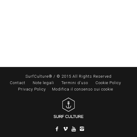
SurfCulture® / © 2015 All Rights Reserved
Contact
Note legali
Termini d’uso
Cookie Policy
Privacy Policy
Modifica il consenso sui cookie