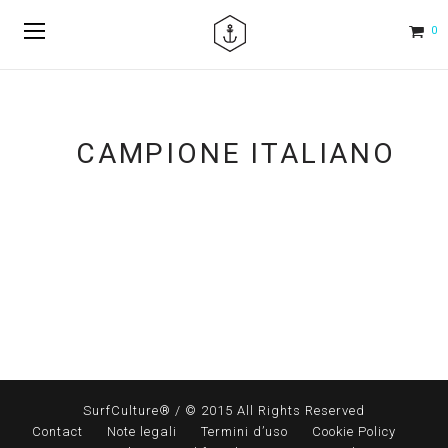
0
CAMPIONE ITALIANO
SurfCulture® / © 2015 All Rights Reserved
Contact
Note legali
Termini d’uso
Cookie Policy