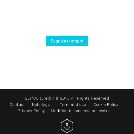
Segnala uno spot
SurfCulture® / © 2015 All Rights Reserved
Contact
Note legali
Termini d’uso
Cookie Policy
Privacy Policy
Modifica il consenso sui cookie