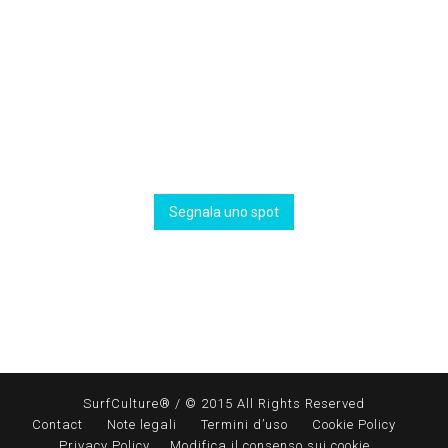
Segnala uno spot
SurfCulture® / © 2015 All Rights Reserved
Contact
Note legali
Termini d’uso
Cookie Policy
Privacy Policy
Modifica il consenso sui cookie