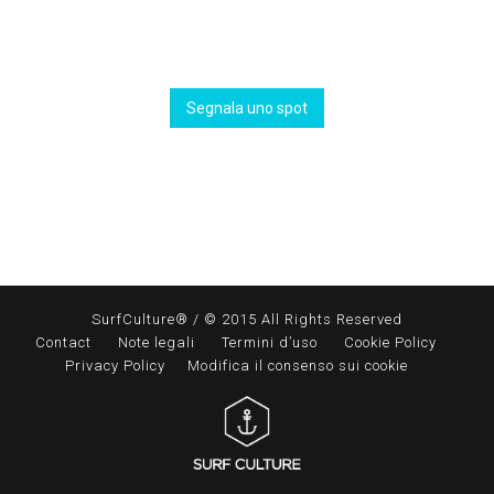
Segnala uno spot
SurfCulture® / © 2015 All Rights Reserved
Contact
Note legali
Termini d’uso
Cookie Policy
Privacy Policy
Modifica il consenso sui cookie