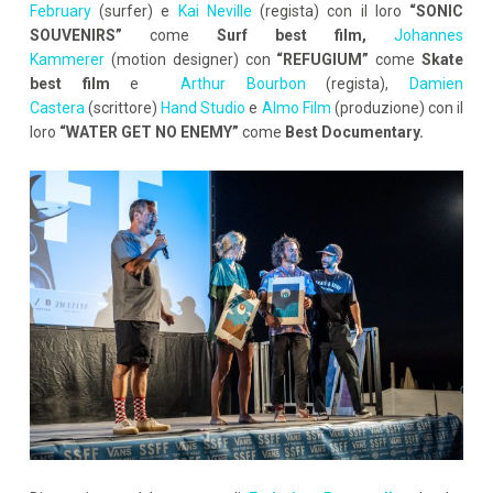
February
(surfer) e
Kai Neville
(regista) con il loro
“SONIC
SOUVENIRS”
come
Surf best film,
Johannes
Kammerer
(motion designer) con
“REFUGIUM”
come
Skate
best film
e
Arthur Bourbon
(regista),
Damien
Castera
(scrittore)
Hand Studio
e
Almo Film
(produzione) con il
loro
“WATER GET NO ENEMY”
come
Best Documentary.