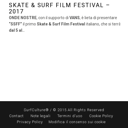
SKATE & SURF FILM FESTIVAL –
2017
ONDE NOSTRE
, con il supporto di
VANS
, è lieta di presentare
“SSFF”
il primo
Skate & Surf Film Festival
italiano, che si terrà
dal 5 al..
SurfCulture® / © 2015 All Rights Reserved
Contact
Note legali
Termini d’uso
Cookie Policy
Privacy Policy
Modifica il consenso sui cookie