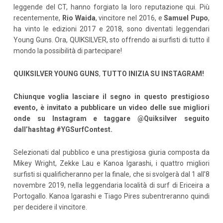
leggende del CT, hanno forgiato la loro reputazione qui. Più
recentemente,
Rio Waida
, vincitore nel 2016, e
Samuel Pupo
,
ha vinto le edizioni 2017 e 2018, sono diventati leggendari
Young Guns. Ora, QUIKSILVER, sto offrendo ai surfisti di tutto il
mondo la possibilità di partecipare!
QUIKSILVER YOUNG GUNS
,
TUTTO INIZIA SU INSTAGRAM!
Chiunque voglia lasciare il segno in questo prestigioso
evento, è invitato a pubblicare un video delle sue migliori
onde su Instagram e taggare @Quiksilver seguito
dall’hashtag #YGSurfContest.
Selezionati dal pubblico e una prestigiosa giuria composta da
Mikey Wright, Zekke Lau e Kanoa Igarashi, i quattro migliori
surfisti si qualificheranno per la finale, che si svolgerà dal 1 all’8
novembre 2019, nella leggendaria località di surf di Ericeira a
Portogallo. Kanoa Igarashi e Tiago Pires subentreranno quindi
per decidere il vincitore.