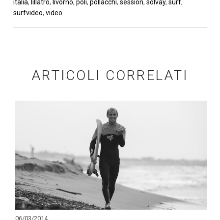
italia
,
lillatro
,
livorno
,
poli
,
pollacchi
,
session
,
solvay
,
surf
,
surfvideo
,
video
ARTICOLI CORRELATI
06/03/2014