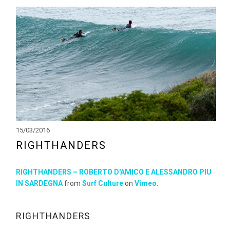
15/03/2016
RIGHTHANDERS
RIGHTHANDERS – ROBERTO D'AMICO E ALESSANDRO PIU
IN SARDEGNA
from
Surf Culture
on
Vimeo
.
RIGHTHANDERS