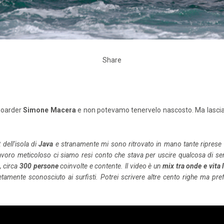
Share
boarder
Simone Macera
e non potevamo tenervelo nascosto. Ma lasciam
 dell’isola di
Java
e stranamente mi sono ritrovato in mano tante riprese di 
voro meticoloso ci siamo resi conto che stava per uscire qualcosa di se
o, circa
300 persone
coinvolte e contente.
ll video è un
mix tra onde e vita 
etamente sconosciuto ai surfisti. Potrei scrivere altre cento righe ma pre