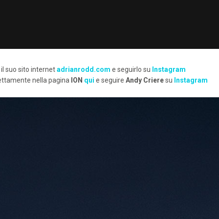
il suo sito internet
adrianrodd.com
e seguirlo su
Instagram
irettamente nella pagina
ION
qui
e seguire
Andy Criere
su
Instagram