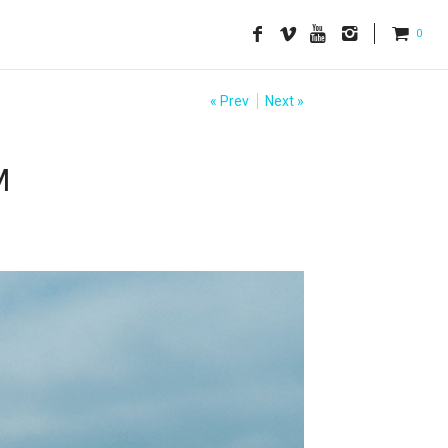
0
« Prev
Next »
M