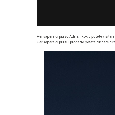
Per sapere di più su
Adrian Rodd
potete visitare 
Per sapere di più sul progetto potete cliccare d